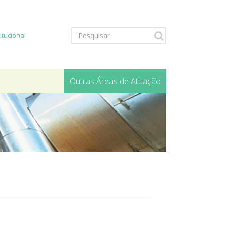
titucional
Outras Áreas de Atuação