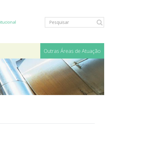
titucional
Outras Áreas de Atuação